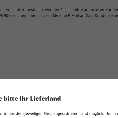
n Ausland zu bestellen, wenden Sie sich bitte an unseren Kundens
95 90
erreichen oder schicken Sie eine E-Mail an
Gala-Kundenserv
 bitte Ihr Lieferland
 100 €)
ab 120 CHF)
nur in das dem jeweiligen Shop zugeordneten Land möglich. Um in