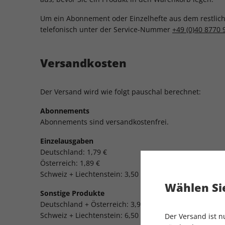
Um ein Abonnement oder Einzelhefte aus dem restliche
telefonisch unter der Service-Nummer
+49 (0)40 8770 
Versandkosten
Der Versand wird wie folgt pauschal berechnet:
Abonnements
Abonnements sind versandkostenfrei.
Einzelausgaben
Deutschland: 1,79 €
Österreich: 1,89 €
Schweiz + Liechtenstein: 3,50 CHF
Wählen Sie
Sonstige Produkte
Deutschland + Österreich: 3,90 € (versandkostenfrei ab
Schweiz + Liechtenstein: 6,50 CHF (versandkostenfrei 
Der Versand ist 