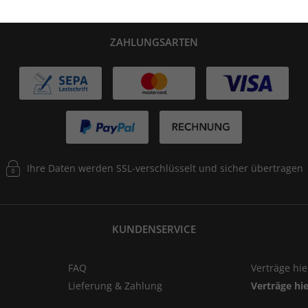
ZAHLUNGSARTEN
Ihre Daten werden SSL-verschlüsselt und sicher übertragen
KUNDENSERVICE
FAQ
Verträge hi
Lieferung & Zahlung
Verträge hi