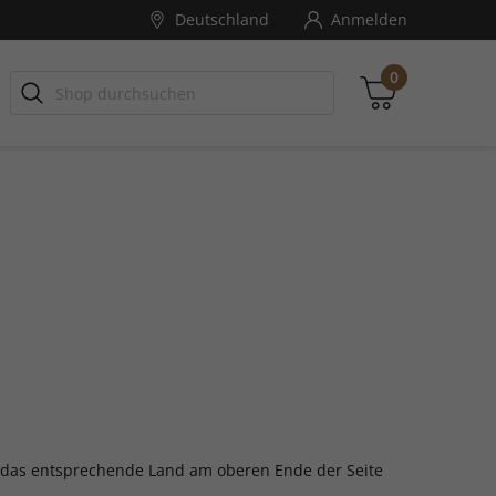
Deutschland
Anmelden
0
Zwischensumme
inkl. MwSt., ggf. zzgl. Versandkosten
Zum Warenkorb
ie das entsprechende Land am oberen Ende der Seite