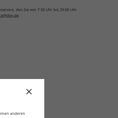
ervice, den Sie von 7:30 Uhr bis 20:00 Uhr
ice@dpv.de
.
 einen anderen