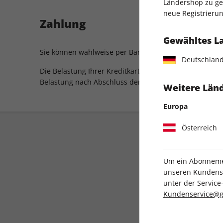
Ländershop zu gel
neue Registrierun
Zahlung
Gewähltes L
Sie können wahlweise per Bankeinzug, Kreditkarte, P
Deutschlan
Die Belastung Ihrer Kreditkarte bzw. Ihres Paypal- od
Belastung nach Abschluss der Bestellung.
Weitere Länd
Europa
Österreich
Um ein Abonnemen
unseren Kundenser
unter der Servi
Direkt vom Verlag
Kundenservice@g