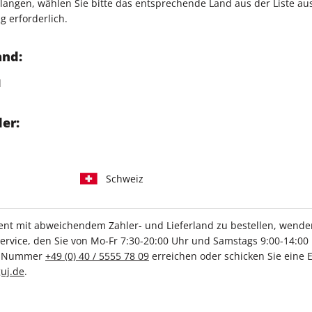
angen, wählen Sie bitte das entsprechende Land aus der Liste aus.
g erforderlich.
and:
ayPal oder Rechnung bezahlen.
d
er Bank-Kontos erfolgt bei Abonnements mit dem Versand der erste
er:
Schweiz
IHRE ABO-VORTEILE
t mit abweichendem Zahler- und Lieferland zu bestellen, wenden 
vice, den Sie von Mo-Fr 7:30-20:00 Uhr und Samstags 9:00-14:00 
ce-Nummer
+49 (0) 40 / 5555 78 09
erreichen oder schicken Sie eine 
Tolle Prämien
Gratis Versand
uj.de
.