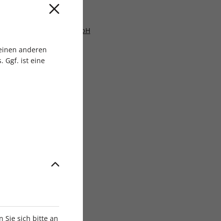
en, People & Family GmbH
 einen anderen
 Ggf. ist eine
Sie sich bitte an