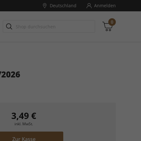
Deutschland
Anmelden
0
/2026
Zwischensumme
inkl. MwSt., ggf. zzgl. Versandkosten
Zum Warenkorb
3,49 €
inkl. MwSt.
Zur Kasse