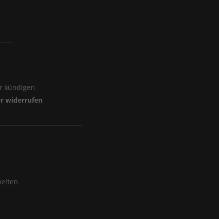
er kündigen
er widerrufen
elten