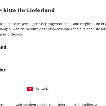
Artikelnummer
2191770
 bitte Ihr Lieferland
Verkauf durch
FUNKE Wom
 Rosenball von Prinzessin
o zu Gast und erlebt ein
nur in das dem jeweiligen Shop zugeordneten Land möglich. Um in
angen, wählen Sie bitte das entsprechende Land aus der Liste aus.
n Mut. So reagieren die
g erforderlich.
in einen Model-Doktor?
and:
 Streisand
d
lique
itale Ausgabe:
er:
können Sie das ePaper als
terladen.
Schweiz
ben Sie Zugriff über die
t mit abweichendem Zahler- und Lieferland zu bestellen, wenden 