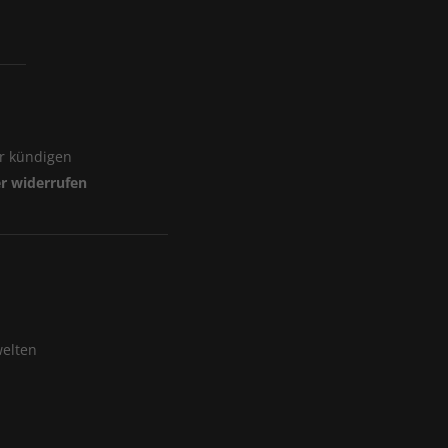
er kündigen
er widerrufen
elten