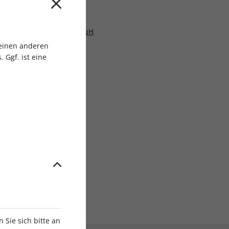
en, People & Family GmbH
 einen anderen
 Ggf. ist eine
Sie sich bitte an