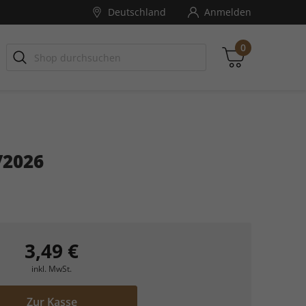
Deutschland
Anmelden
0
/2026
Zwischensumme
inkl. MwSt., ggf. zzgl. Versandkosten
Zum Warenkorb
3,49 €
inkl. MwSt.
Zur Kasse