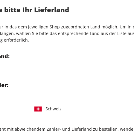
 bitte Ihr Lieferland
Artikelnummer
2187579
Verkauf durch
FUNKE Wom
stnahme von Andrew ist die
nur in das dem jeweiligen Shop zugeordneten Land möglich. Um in
ate und William versuchen,
angen, wählen Sie bitte das entsprechende Land aus der Liste aus.
g erforderlich.
ahre
chiff-Haus
and:
d
itale Ausgabe:
er:
können Sie das ePaper als
terladen.
ben Sie Zugriff über die
Schweiz
t mit abweichendem Zahler- und Lieferland zu bestellen, wenden 