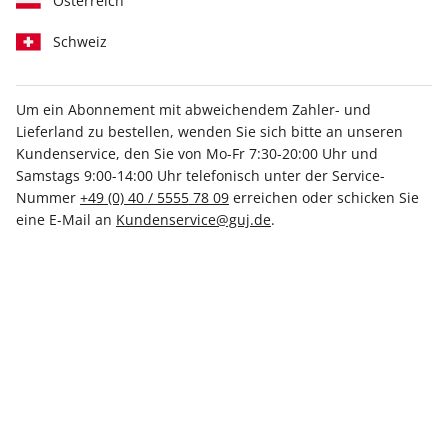
Österreich
Schweiz
Um ein Abonnement mit abweichendem Zahler- und
Lieferland zu bestellen, wenden Sie sich bitte an unseren
GALA ePaper 08/2026
Kundenservice, den Sie von Mo-Fr 7:30-20:00 Uhr und
Samstags 9:00-14:00 Uhr telefonisch unter der Service-
Direkt verfügbar
Nummer
+49 (0) 40 / 5555 78 09
erreichen oder schicken Sie
eine E-Mail an
Kundenservice@guj.de
.
3,49 €
inkl. MwSt.
Zur Kasse