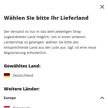
0
Warenkorb
Shop durchsuchen
MENÜ
Wählen Sie bitte Ihr Lieferland
Startseite
Einzelhefte
Einzelausgaben
GALA ePaper 08/2026
Der Versand ist nur in das dem jeweiligen Shop
zugeordneten Land möglich. Um in einen anderen
LESEPROBE
Ländershop zu gelangen, wählen Sie bitte das
entsprechende Land aus der Liste aus. Ggf. ist eine neue
Registrierung erforderlich.
Gewähltes Land:
Deutschland
Weitere Länder:
Europa