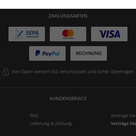
ZAHLUNGSARTEN
Ihre Daten werden SSL-verschlüsselt und sicher übertragen
KUNDENSERVICE
FAQ
Verträge hi
Lieferung & Zahlung
Verträge hi