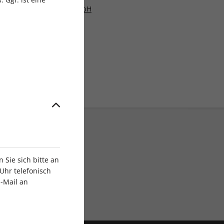
en, People & Family GmbH
Sie sich bitte an
Uhr telefonisch
E-Mail an
Digital sofort lesen