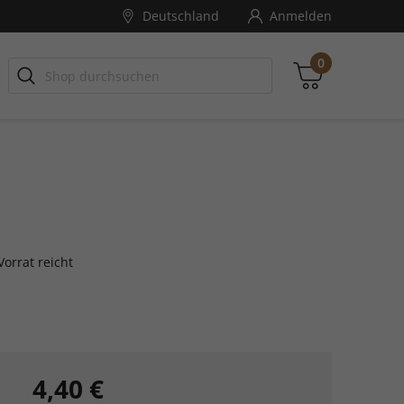
Deutschland
Anmelden
0
Zwischensumme
inkl. MwSt., ggf. zzgl. Versandkosten
orrat reicht
Zum Warenkorb
4,40 €