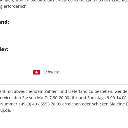
Verkauf durch
FUNKE Wom
g erforderlich.
böse Gerüchte: Warum an
 wie sie einander schützen
and:
eine Pause von mir
d
 Liebe
r Single-Villa
er:
Schweiz
IHRE ABO-VORTEILE
t mit abweichendem Zahler- und Lieferland zu bestellen, wenden 
vice, den Sie von Mo-Fr 7:30-20:00 Uhr und Samstags 9:00-14:00 
ce-Nummer
+49 (0) 40 / 5555 78 09
erreichen oder schicken Sie eine 
Tolle Prämien
Gratis Versand
uj.de
.