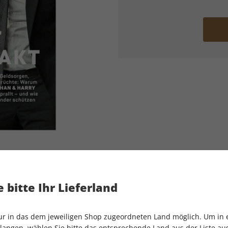
 bitte Ihr Lieferland
GALA 23/2026
nur in das dem jeweiligen Shop zugeordneten Land möglich. Um in
Artikelnummer
2199635
angen, wählen Sie bitte das entsprechende Land aus der Liste aus.