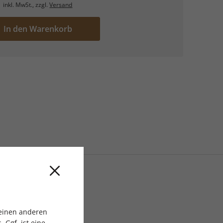
inkl. MwSt., zzgl.
Versand
In den Warenkorb
 einen anderen
 Ggf. ist eine