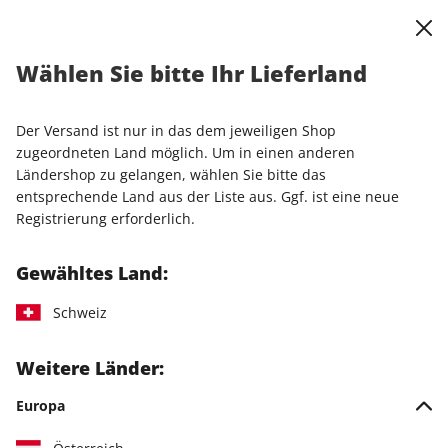
0
Warenkorb
Shop durchsuchen
MENÜ
AGB und Widerrufsrecht FUNKE Women, People & Family
Wählen Sie bitte Ihr Lieferland
GmbH
Bei Bestellung von Waren (z.B. Zeitschriften, Merchandising-
Der Versand ist nur in das dem jeweiligen Shop
Artikel) oder digitalen Angeboten (z.B. e-Paper, Online-
zugeordneten Land möglich. Um in einen anderen
Zugang oder werbefreien Versionen) die von der FUNKE
Ländershop zu gelangen, wählen Sie bitte das
Women, People & Family GmbH angeboten werden, gelten
entsprechende Land aus der Liste aus. Ggf. ist eine neue
allein die nachfolgenden AGB in der bei Abgabe der
Registrierung erforderlich.
Bestellung gültigen Fassung.
Gewähltes Land:
1. Vertragspartner
Schweiz
Vertragspartner aller Bestellungen von BRIGITTE und GALA ist
die FUNKE Women, People & Family GmbH (Großer Burstah
18-32, 20457 Hamburg, Geschäftsführer: Jochen Beckmann,
Weitere Länder:
Jesper Doub, Simone Kasik, Christoph Rüth, Janina Süß,
Anna-Lena Keeve, Registergericht Hamburg, HRB 190549, Ust-
Europa
ID DE454347799.